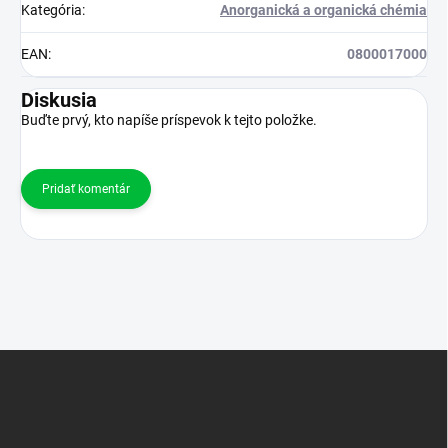
Kategória
:
Anorganická a organická chémia
EAN
:
0800017000
Diskusia
Buďte prvý, kto napíše príspevok k tejto položke.
Pridať komentár
Z
á
p
ä