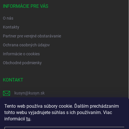
t
i
INFORMÁCIE PRE VÁS
e
O nás
Kontakty
Partner pre verejné obstarávanie
Ochrana osobných údajov
Informácie o cookies
Obchodné podmienky
KONTAKT
kusyn
@
kusyn.sk
+421 903 445 999
Tento web používa súbory cookie. Ďalším prechádzaním
tohto webu vyjadrujete súhlas s ich používaním. Viac
labtech_svk
informácií
tu
.