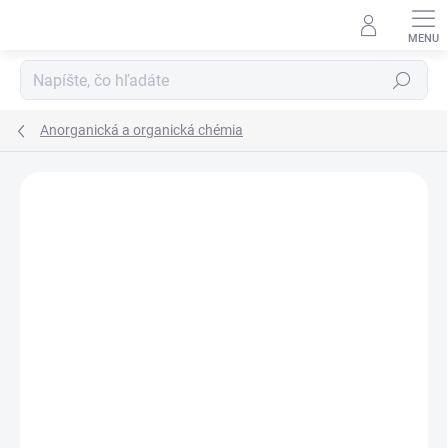
Prejsť
na
obsah
Hľadať
Anorganická a organická chémia
Neohodnotené
Podrobnosti hodnotenia