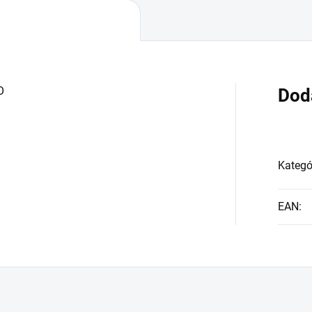
O
Dod
Kategó
EAN
: