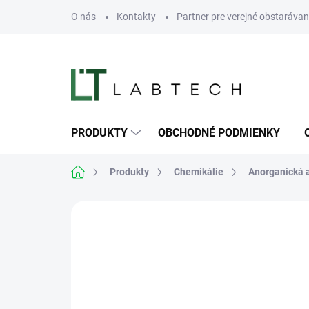
Prejsť
O nás
Kontakty
Partner pre verejné obstarávan
na
obsah
PRODUKTY
OBCHODNÉ PODMIENKY
Domov
Produkty
Chemikálie
Anorganická 
Neohodnotené
Podrobnosti hodn