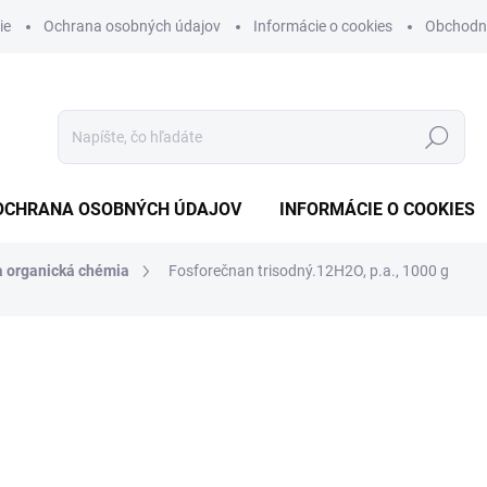
ie
Ochrana osobných údajov
Informácie o cookies
Obchodn
Hľadať
OCHRANA OSOBNÝCH ÚDAJOV
INFORMÁCIE O COOKIES
a organická chémia
Fosforečnan trisodný.12H2O, p.a., 1000 g
otenia
€12,19
€9,91 bez DPH
Jednotková
NA OBJEDNÁVKU