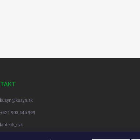
TAKT
kusyn
@
kusyn.sk
+421 903 445 999
labtech_svk