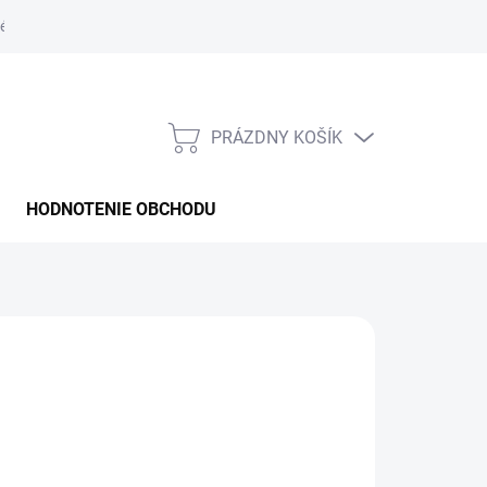
é podmienky
PRÁZDNY KOŠÍK
NÁKUPNÝ
KOŠÍK
HODNOTENIE OBCHODU