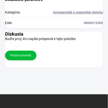
Kategória
:
Anorganická a organická chémia
EAN
:
0800015300
Diskusia
Buďte prvý, kto napíše príspevok k tejto položke.
Pridať komentár
Z
á
p