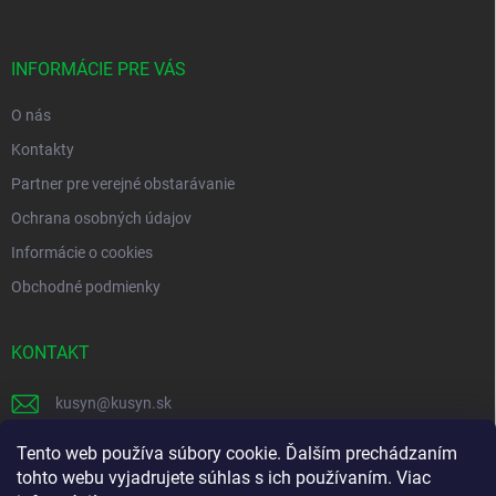
ä
t
i
INFORMÁCIE PRE VÁS
e
O nás
Kontakty
Partner pre verejné obstarávanie
Ochrana osobných údajov
Informácie o cookies
Obchodné podmienky
KONTAKT
kusyn
@
kusyn.sk
+421 903 445 999
Tento web používa súbory cookie. Ďalším prechádzaním
tohto webu vyjadrujete súhlas s ich používaním. Viac
labtech_svk