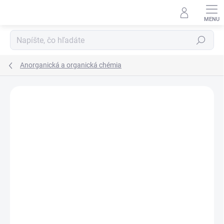
Prejsť
na
obsah
Hľadať
Anorganická a organická chémia
Neohodnotené
Podrobnosti hodnotenia