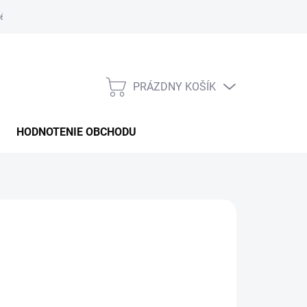
é podmienky
PRÁZDNY KOŠÍK
NÁKUPNÝ
KOŠÍK
HODNOTENIE OBCHODU