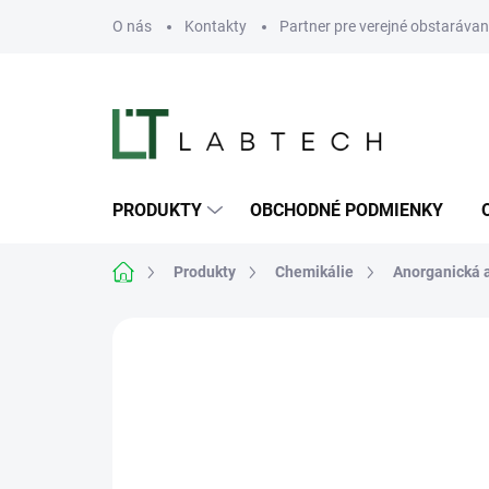
Prejsť
O nás
Kontakty
Partner pre verejné obstarávan
na
obsah
PRODUKTY
OBCHODNÉ PODMIENKY
Domov
Produkty
Chemikálie
Anorganická 
Neohodnotené
Podrobnosti hodn