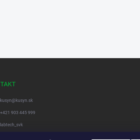
TAKT
kusyn
@
kusyn.sk
+421 903 445 999
labtech_svk