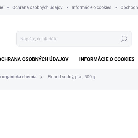
ie
Ochrana osobných údajov
Informácie o cookies
Obchodn
Hľadať
OCHRANA OSOBNÝCH ÚDAJOV
INFORMÁCIE O COOKIES
a organická chémia
Fluorid sodný, p.a., 500 g
otenia
€22,14
€18 bez DPH
Jednotková
NA OBJEDNÁVKU