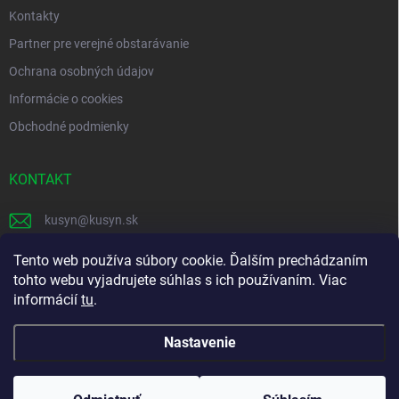
Kontakty
Partner pre verejné obstarávanie
Ochrana osobných údajov
Informácie o cookies
Obchodné podmienky
KONTAKT
kusyn
@
kusyn.sk
+421 903 445 999
Tento web používa súbory cookie. Ďalším prechádzaním
tohto webu vyjadrujete súhlas s ich používaním. Viac
labtech_svk
informácií
tu
.
Nastavenie
Copyright 2026
Labtech
. Všetky práva vyhradené.