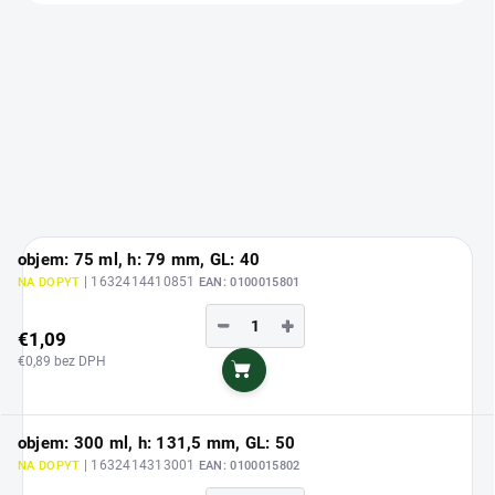
objem: 75 ml, h: 79 mm, GL: 40
| 1632414410851
NA DOPYT
EAN:
0100015801
−
+
€1,09
€0,89 bez DPH
Do košíka
objem: 300 ml, h: 131,5 mm, GL: 50
| 1632414313001
NA DOPYT
EAN:
0100015802