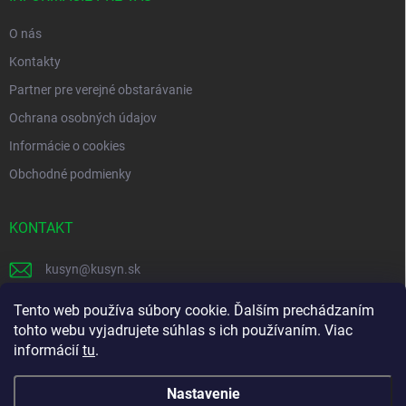
e
O nás
Kontakty
Partner pre verejné obstarávanie
Ochrana osobných údajov
Informácie o cookies
Obchodné podmienky
KONTAKT
kusyn
@
kusyn.sk
+421 903 445 999
Tento web používa súbory cookie. Ďalším prechádzaním
tohto webu vyjadrujete súhlas s ich používaním. Viac
labtech_svk
informácií
tu
.
Nastavenie