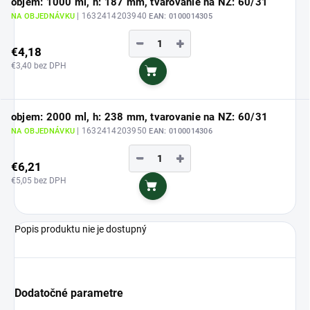
objem: 1000 ml, h: 187 mm, tvarovanie na NZ: 60/31
| 1632414203940
NA OBJEDNÁVKU
EAN:
0100014305
−
+
€4,18
€3,40 bez DPH
Do košíka
objem: 2000 ml, h: 238 mm, tvarovanie na NZ: 60/31
| 1632414203950
NA OBJEDNÁVKU
EAN:
0100014306
−
+
€6,21
€5,05 bez DPH
Do košíka
Popis produktu nie je dostupný
Dodatočné parametre