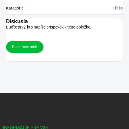
Kategória
:
Fľaše
Diskusia
Buďte prvý, kto napíše príspevok k tejto položke.
Pridať komentár
Z
á
p
ä
t
i
INFORMÁCIE PRE VÁS