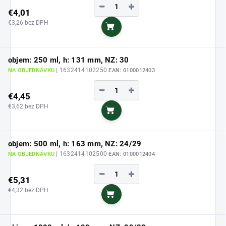
−
+
€4,01
€3,26 bez DPH
Do košíka
objem: 250 ml, h: 131 mm, NZ: 30
| 1632414102250
NA OBJEDNÁVKU
EAN:
0100012403
−
+
€4,45
€3,62 bez DPH
Do košíka
objem: 500 ml, h: 163 mm, NZ: 24/29
| 1632414102500
NA OBJEDNÁVKU
EAN:
0100012404
−
+
€5,31
€4,32 bez DPH
Do košíka