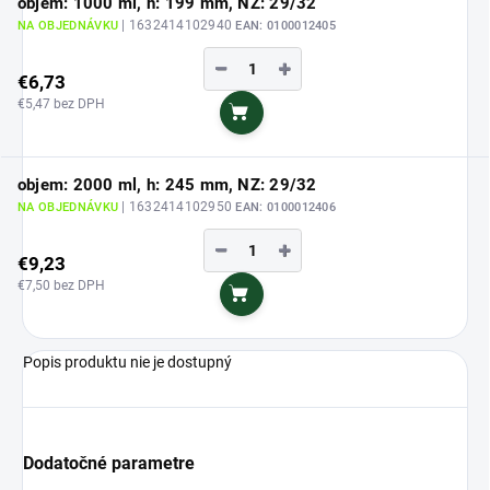
objem: 1000 ml, h: 199 mm, NZ: 29/32
| 1632414102940
NA OBJEDNÁVKU
EAN:
0100012405
−
+
€6,73
€5,47 bez DPH
Do košíka
objem: 2000 ml, h: 245 mm, NZ: 29/32
| 1632414102950
NA OBJEDNÁVKU
EAN:
0100012406
−
+
€9,23
€7,50 bez DPH
Do košíka
Popis produktu nie je dostupný
Dodatočné parametre