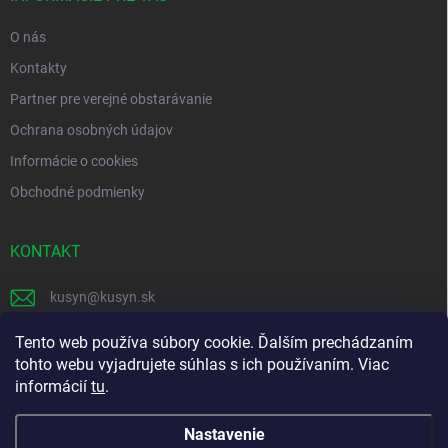
e
O nás
Kontakty
Partner pre verejné obstarávanie
Ochrana osobných údajov
Informácie o cookies
Obchodné podmienky
KONTAKT
kusyn
@
kusyn.sk
+421 903 445 999
Tento web používa súbory cookie. Ďalším prechádzaním
tohto webu vyjadrujete súhlas s ich používaním. Viac
labtech_svk
informácií
tu
.
Nastavenie