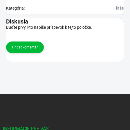
Kategória
:
Fľaše
Diskusia
Buďte prvý, kto napíše príspevok k tejto položke.
Pridať komentár
Z
á
p
ä
t
i
INFORMÁCIE PRE VÁS