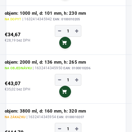
objem: 1000 ml, d: 101 mm, h: 230 mm
| 1632414345942
NA DOPYT
EAN:
0100010205
−
+
€34,67
€28,19 bez DPH
Do košíka
objem: 2000 ml, d: 136 mm, h: 265 mm
| 1632414345950
NA OBJEDNÁVKU
EAN:
0100010206
−
+
€43,07
€35,02 bez DPH
Do košíka
objem: 3800 ml, d: 160 mm, h: 320 mm
| 1632414345954
NA ZÁKAZKU
EAN:
0100010207
−
+