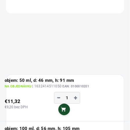
OPÝTAŤ SA
objem: 50 ml, d: 46 mm, h: 91 mm
| 1632414511050
NA OBJEDNÁVKU
EAN:
0100010201
−
+
€11,32
€9,20 bez DPH
Do košíka
objem: 100 ml, d: 56 mm, h: 105 mm