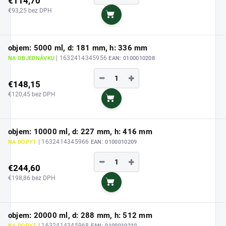
€114,70
€93,25 bez DPH
Do košíka
objem: 5000 ml, d: 181 mm, h: 336 mm
| 1632414345956
NA OBJEDNÁVKU
EAN:
0100010208
−
+
€148,15
€120,45 bez DPH
Do košíka
objem: 10000 ml, d: 227 mm, h: 416 mm
| 1632414345966
NA DOPYT
EAN:
0100010209
−
+
€244,60
€198,86 bez DPH
Do košíka
objem: 20000 ml, d: 288 mm, h: 512 mm
| 1632414345968
NA DOPYT
EAN:
0100010210