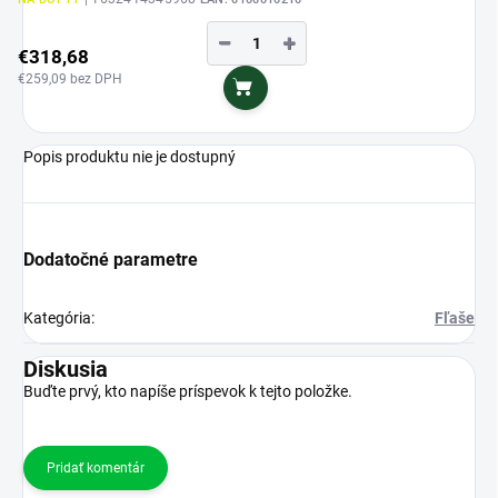
−
+
€318,68
€259,09 bez DPH
Do košíka
Popis produktu nie je dostupný
Dodatočné parametre
Kategória
:
Fľaše
Diskusia
Buďte prvý, kto napíše príspevok k tejto položke.
Pridať komentár