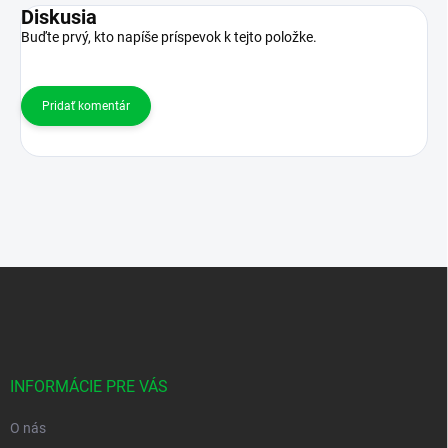
Diskusia
Buďte prvý, kto napíše príspevok k tejto položke.
Pridať komentár
Z
á
p
ä
t
i
INFORMÁCIE PRE VÁS
e
O nás