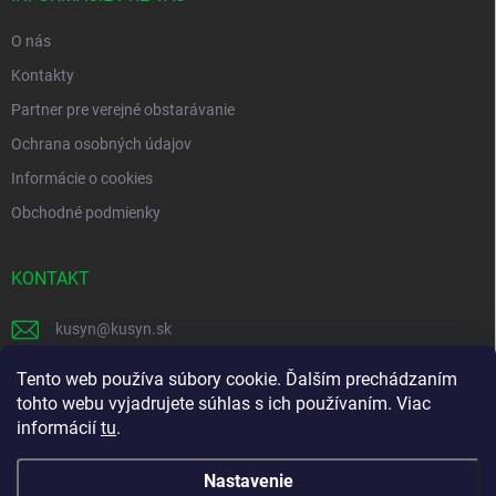
e
O nás
Kontakty
Partner pre verejné obstarávanie
Ochrana osobných údajov
Informácie o cookies
Obchodné podmienky
KONTAKT
kusyn
@
kusyn.sk
+421 903 445 999
Tento web používa súbory cookie. Ďalším prechádzaním
tohto webu vyjadrujete súhlas s ich používaním. Viac
labtech_svk
informácií
tu
.
Nastavenie