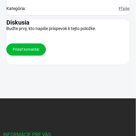
Kategória
:
Fľaše
Diskusia
Buďte prvý, kto napíše príspevok k tejto položke.
Pridať komentár
Z
á
p
ä
t
i
INFORMÁCIE PRE VÁS