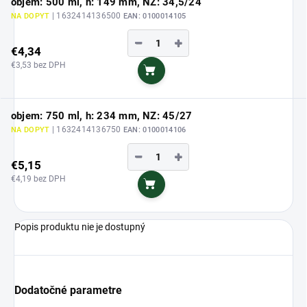
objem: 500 ml, h: 149 mm, NZ: 34,5/24
| 1632414136500
NA DOPYT
EAN:
0100014105
−
+
€4,34
€3,53 bez DPH
Do košíka
objem: 750 ml, h: 234 mm, NZ: 45/27
| 1632414136750
NA DOPYT
EAN:
0100014106
−
+
€5,15
€4,19 bez DPH
Do košíka
Popis produktu nie je dostupný
Dodatočné parametre