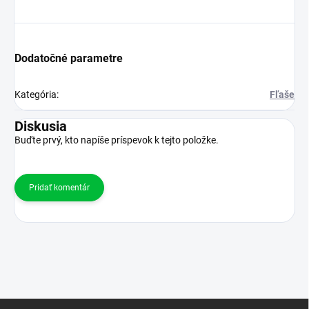
Dodatočné parametre
Kategória
:
Fľaše
Diskusia
Buďte prvý, kto napíše príspevok k tejto položke.
Pridať komentár
Z