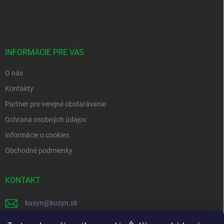
á
p
ä
t
i
INFORMÁCIE PRE VÁS
e
O nás
Kontakty
Partner pre verejné obstarávanie
Ochrana osobných údajov
Informácie o cookies
Obchodné podmienky
KONTAKT
kusyn
@
kusyn.sk
+421 903 445 999