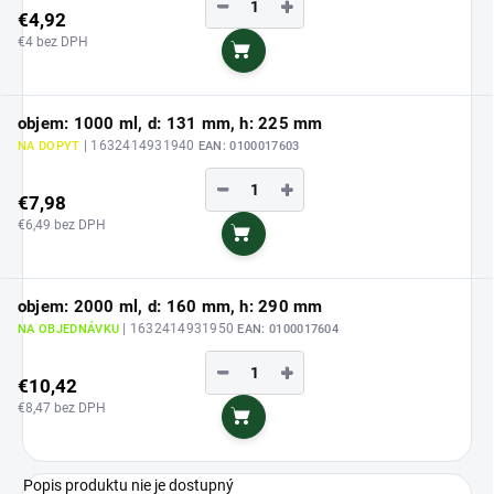
−
+
€4,92
€4 bez DPH
Do košíka
objem: 1000 ml, d: 131 mm, h: 225 mm
| 1632414931940
NA DOPYT
EAN:
0100017603
−
+
€7,98
€6,49 bez DPH
Do košíka
objem: 2000 ml, d: 160 mm, h: 290 mm
| 1632414931950
NA OBJEDNÁVKU
EAN:
0100017604
−
+
€10,42
€8,47 bez DPH
Do košíka
Popis produktu nie je dostupný