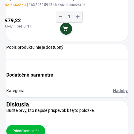
| 1632432591546
NA ZÁKAZKU
EAN:
0100025105
−
+
€79,22
€64,41 bez DPH
Do košíka
Popis produktu nie je dostupný
Dodatočné parametre
Kategória
:
Nádoby
Diskusia
Buďte prvý, kto napíše príspevok k tejto položke.
Pridať komentár