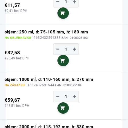
−
+
€11,57
€9,41 bez DPH
Do košíka
objem: 250 ml, d: 75-105 mm, h: 180 mm
| 1632432591338
NA OBJEDNÁVKU
EAN:
0100025103
−
+
€32,58
€26,49 bez DPH
Do košíka
objem: 1000 ml, d: 110-160 mm, h: 270 mm
| 1632432591544
NA ZÁKAZKU
EAN:
0100025104
−
+
€59,67
€48,51 bez DPH
Do košíka
objem: 2000 ml, d: 115-192 mm, h: 330 mm