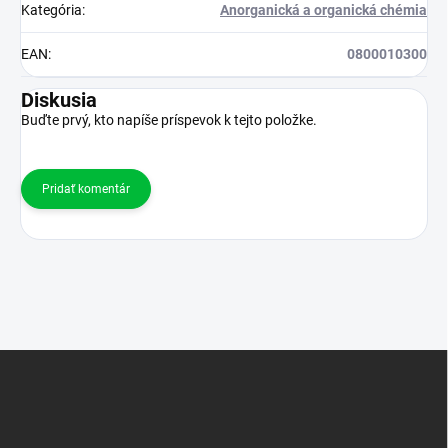
Kategória
:
Anorganická a organická chémia
EAN
:
0800010300
Diskusia
Buďte prvý, kto napíše príspevok k tejto položke.
Pridať komentár
Z
á
p
ä