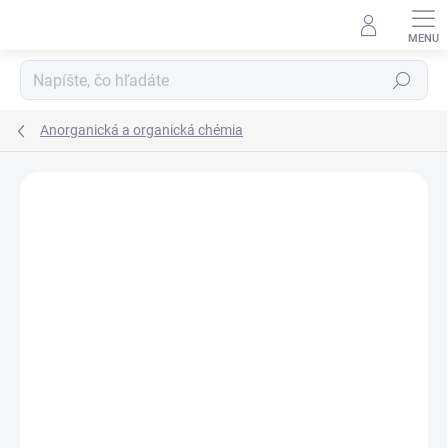
Prejsť
na
obsah
Hľadať
Anorganická a organická chémia
Neohodnotené
Podrobnosti hodnotenia