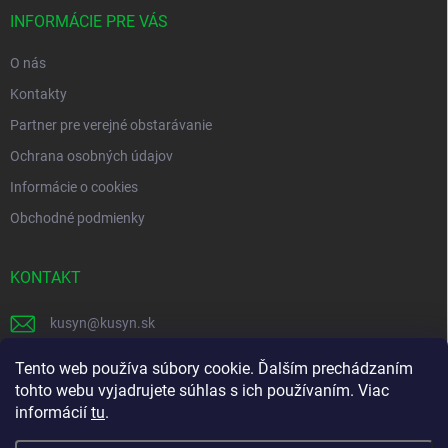
t
i
INFORMÁCIE PRE VÁS
e
O nás
Kontakty
Partner pre verejné obstarávanie
Ochrana osobných údajov
Informácie o cookies
Obchodné podmienky
KONTAKT
kusyn
@
kusyn.sk
+421 903 445 999
Tento web používa súbory cookie. Ďalším prechádzaním
tohto webu vyjadrujete súhlas s ich používaním. Viac
labtech_svk
informácií
tu
.