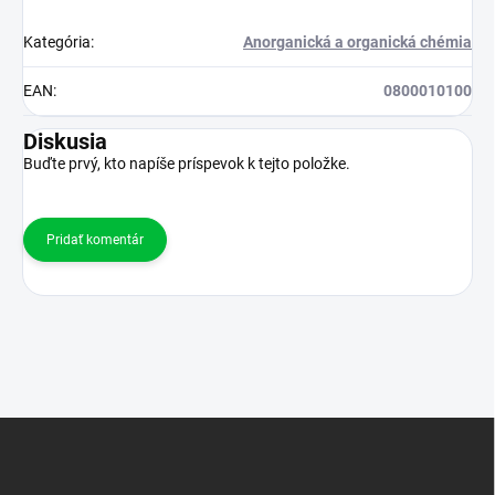
Kategória
:
Anorganická a organická chémia
EAN
:
0800010100
Diskusia
Buďte prvý, kto napíše príspevok k tejto položke.
Pridať komentár
Z
á
p