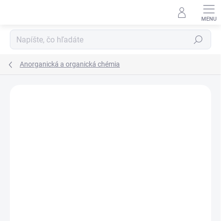
Prejsť
na
obsah
Hľadať
Anorganická a organická chémia
Neohodnotené
Podrobnosti hodnotenia