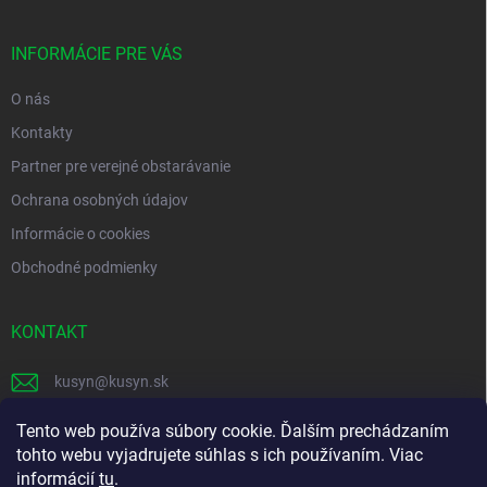
ä
t
i
INFORMÁCIE PRE VÁS
e
O nás
Kontakty
Partner pre verejné obstarávanie
Ochrana osobných údajov
Informácie o cookies
Obchodné podmienky
KONTAKT
kusyn
@
kusyn.sk
+421 903 445 999
Tento web používa súbory cookie. Ďalším prechádzaním
tohto webu vyjadrujete súhlas s ich používaním. Viac
labtech_svk
informácií
tu
.