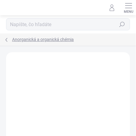
Prejsť
na
obsah
Hľadať
Anorganická a organická chémia
Neohodnotené
Podrobnosti hodnotenia