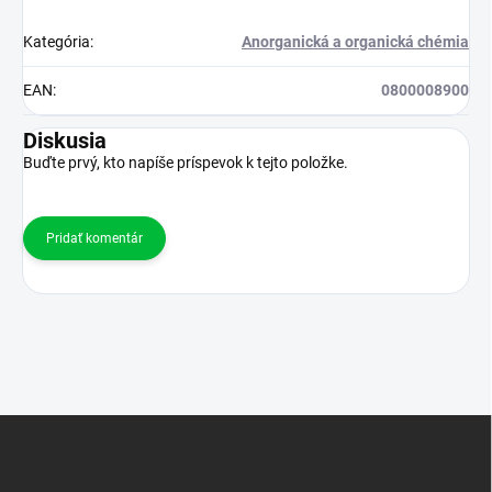
Kategória
:
Anorganická a organická chémia
EAN
:
0800008900
Diskusia
Buďte prvý, kto napíše príspevok k tejto položke.
Pridať komentár
Z
á
p