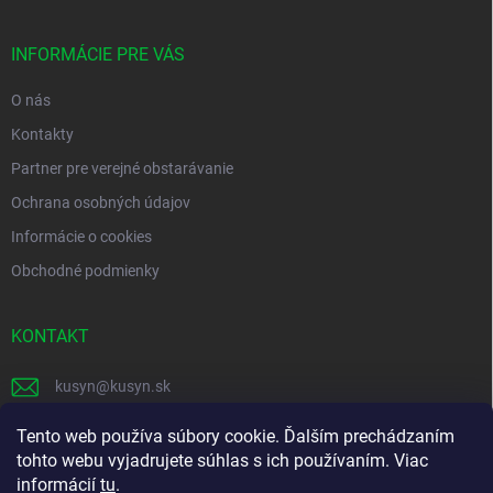
ä
t
i
INFORMÁCIE PRE VÁS
e
O nás
Kontakty
Partner pre verejné obstarávanie
Ochrana osobných údajov
Informácie o cookies
Obchodné podmienky
KONTAKT
kusyn
@
kusyn.sk
+421 903 445 999
Tento web používa súbory cookie. Ďalším prechádzaním
tohto webu vyjadrujete súhlas s ich používaním. Viac
labtech_svk
informácií
tu
.