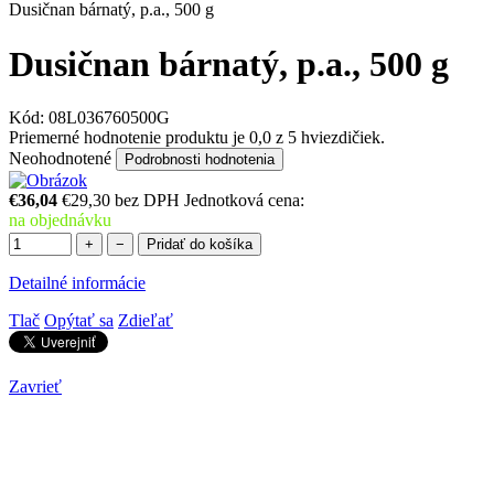
Dusičnan bárnatý, p.a., 500 g
Dusičnan bárnatý, p.a., 500 g
Kód:
08L036760500G
Priemerné hodnotenie produktu je 0,0 z 5 hviezdičiek.
Neohodnotené
Podrobnosti hodnotenia
€36,04
€29,30 bez DPH
Jednotková cena:
na objednávku
+
−
Pridať do košíka
Detailné informácie
Tlač
Opýtať sa
Zdieľať
Zavrieť