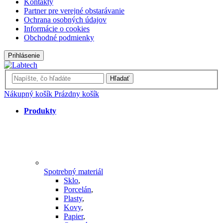
Kontakty
Partner pre verejné obstarávanie
Ochrana osobných údajov
Informácie o cookies
Obchodné podmienky
Prihlásenie
Hľadať
Nákupný košík
Prázdny košík
Produkty
Spotrebný materiál
Sklo
,
Porcelán
,
Plasty
,
Kovy
,
Papier
,