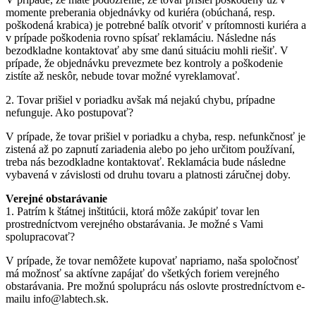
momente preberania objednávky od kuriéra (obúchaná, resp.
poškodená krabica) je potrebné balík otvoriť v prítomnosti kuriéra a
v prípade poškodenia rovno spísať reklamáciu. Následne nás
bezodkladne kontaktovať aby sme danú situáciu mohli riešiť. V
prípade, že objednávku prevezmete bez kontroly a poškodenie
zistíte až neskôr, nebude tovar možné vyreklamovať.
2. Tovar prišiel v poriadku avšak má nejakú chybu, prípadne
nefunguje. Ako postupovať?
V prípade, že tovar prišiel v poriadku a chyba, resp. nefunkčnosť je
zistená až po zapnutí zariadenia alebo po jeho určitom používaní,
treba nás bezodkladne kontaktovať. Reklamácia bude následne
vybavená v závislosti od druhu tovaru a platnosti záručnej doby.
Verejné obstarávanie
1. Patrím k štátnej inštitúcii, ktorá môže zakúpiť tovar len
prostredníctvom verejného obstarávania. Je možné s Vami
spolupracovať?
V prípade, že tovar nemôžete kupovať napriamo, naša spoločnosť
má možnosť sa aktívne zapájať do všetkých foriem verejného
obstarávania. Pre možnú spoluprácu nás oslovte prostredníctvom e-
mailu info@labtech.sk.