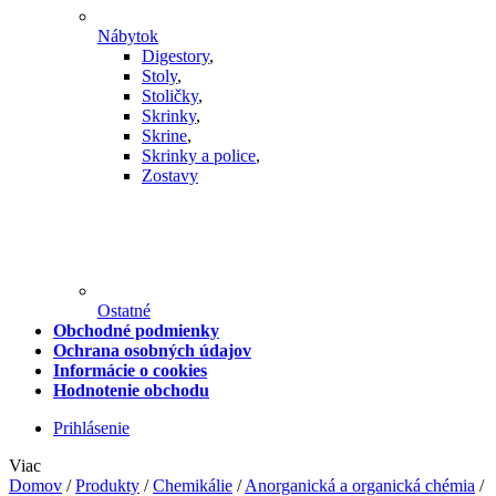
Nábytok
Digestory
,
Stoly
,
Stoličky
,
Skrinky
,
Skrine
,
Skrinky a police
,
Zostavy
Ostatné
Obchodné podmienky
Ochrana osobných údajov
Informácie o cookies
Hodnotenie obchodu
Prihlásenie
Viac
Domov
/
Produkty
/
Chemikálie
/
Anorganická a organická chémia
/