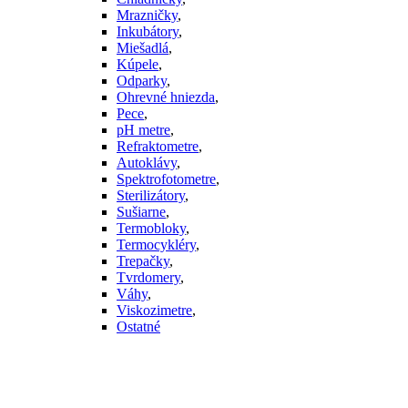
Mrazničky
,
Inkubátory
,
Miešadlá
,
Kúpele
,
Odparky
,
Ohrevné hniezda
,
Pece
,
pH metre
,
Refraktometre
,
Autoklávy
,
Spektrofotometre
,
Sterilizátory
,
Sušiarne
,
Termobloky
,
Termocykléry
,
Trepačky
,
Tvrdomery
,
Váhy
,
Viskozimetre
,
Ostatné