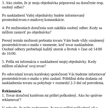
3. Ako zistím, že je moja objednávka pripravená na doručenie resp.
osobný odber?
Po naskladnení Vašej objednávky budete informovaný
prostredníctvom e-mailovej komunikácie.
4. Pri možnostiach doručenia som zaklikla osobný odber. Kedy sa
môžem zastaviť po objednávku?
Presný termín možnosti prebratia tovaru Vám bude vždy oznámený
prostredníctvom e-mailu v momente, keď tovar naskladníme.
Osobné odbery prebiehajú každý utorok a štvrtok v čase od 14:00
do 16:00.
5. Prišla mi informácia o naskladnení mojej objednávky. Kedy
môžem očakávať svoj tovar?
Po odovzdaní tovaru kuriérskej spoločnosti Vás budeme informovať
prostredníctvom e-mailu o jeho zaslaní. Približná doba dodania od
naskladnenia tovaru sa pohybuje v rozmedzí 2-3 dní od potvrdenia.
Reklamácia
1. Tovar doručení kuriérom mi prišiel poškodený. Ako ho správne
reklamovať?
V prípade, že máte podozrenie, že tovar prišiel poškodený už v