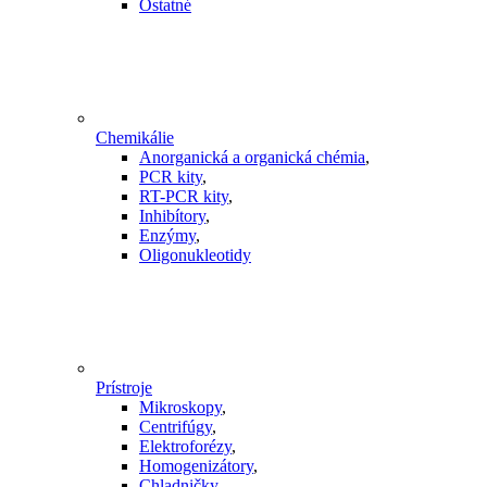
Ostatné
Chemikálie
Anorganická a organická chémia
,
PCR kity
,
RT-PCR kity
,
Inhibítory
,
Enzýmy
,
Oligonukleotidy
Prístroje
Mikroskopy
,
Centrifúgy
,
Elektroforézy
,
Homogenizátory
,
Chladničky
,