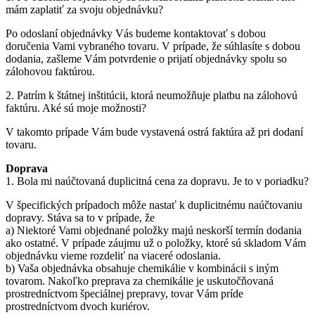
mám zaplatiť za svoju objednávku?
Po odoslaní objednávky Vás budeme kontaktovať s dobou
doručenia Vami vybraného tovaru. V prípade, že súhlasíte s dobou
dodania, zašleme Vám potvrdenie o prijatí objednávky spolu so
zálohovou faktúrou.
2. Patrím k štátnej inštitúcii, ktorá neumožňuje platbu na zálohovú
faktúru. Aké sú moje možnosti?
V takomto prípade Vám bude vystavená ostrá faktúra až pri dodaní
tovaru.
Doprava
1. Bola mi naúčtovaná duplicitná cena za dopravu. Je to v poriadku?
V špecifických prípadoch môže nastať k duplicitnému naúčtovaniu
dopravy. Stáva sa to v prípade, že
a) Niektoré Vami objednané položky majú neskorší termín dodania
ako ostatné. V prípade záujmu už o položky, ktoré sú skladom Vám
objednávku vieme rozdeliť na viaceré odoslania.
b) Vaša objednávka obsahuje chemikálie v kombinácii s iným
tovarom. Nakoľko preprava za chemikálie je uskutočňovaná
prostredníctvom špeciálnej prepravy, tovar Vám príde
prostredníctvom dvoch kuriérov.