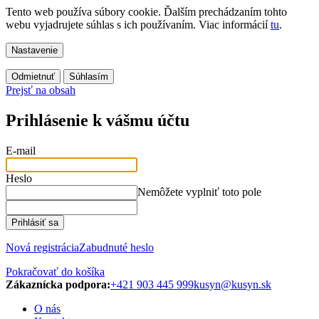
Tento web používa súbory cookie. Ďalším prechádzaním tohto
webu vyjadrujete súhlas s ich používaním. Viac informácií
tu
.
Nastavenie
Odmietnuť
Súhlasím
Prejsť na obsah
Prihlásenie k vášmu účtu
E-mail
Heslo
Nemôžete vyplniť toto pole
Prihlásiť sa
Nová registrácia
Zabudnuté heslo
Pokračovať do košíka
Zákaznícka podpora:
+421 903 445 999
kusyn@kusyn.sk
O nás