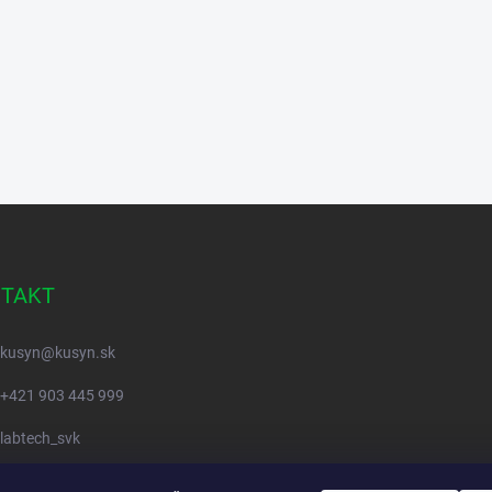
TAKT
kusyn
@
kusyn.sk
+421 903 445 999
labtech_svk