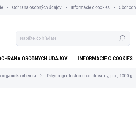
ie
Ochrana osobných údajov
Informácie o cookies
Obchodn
Hľadať
OCHRANA OSOBNÝCH ÚDAJOV
INFORMÁCIE O COOKIES
a organická chémia
Dihydrogénfosforečnan draselný, p.a., 1000 g
otenia
€13,41
€10,90 bez DPH
Jednotková
NA OBJEDNÁVKU