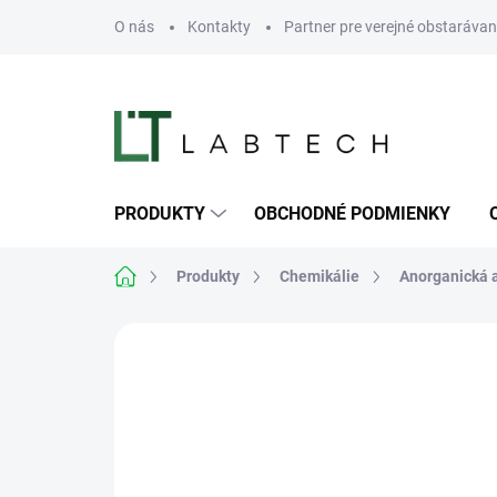
Prejsť
O nás
Kontakty
Partner pre verejné obstarávan
na
obsah
PRODUKTY
OBCHODNÉ PODMIENKY
Domov
Produkty
Chemikálie
Anorganická 
Neohodnotené
Podrobnosti hodn