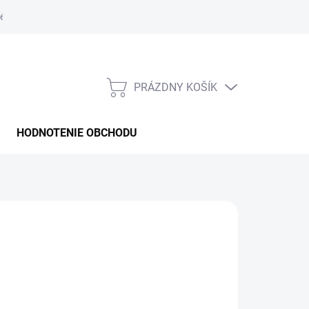
é podmienky
PRÁZDNY KOŠÍK
NÁKUPNÝ
KOŠÍK
HODNOTENIE OBCHODU