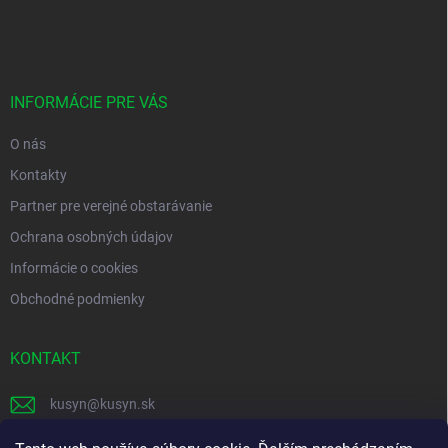
á
p
ä
t
i
INFORMÁCIE PRE VÁS
e
O nás
Kontakty
Partner pre verejné obstarávanie
Ochrana osobných údajov
Informácie o cookies
Obchodné podmienky
KONTAKT
kusyn
@
kusyn.sk
+421 903 445 999