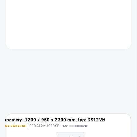
- použitý materiál spĺňa technické normy podľa STN EN
Cena nezahŕňa náklady na dopravu a montáž. V prípade záujmu o
modifikáciu nábytku v závislosti od Vašich požiadaviek nás
prosím kontaktujte prostredníctvom emailu
info@labtech.sk
.
OPÝTAŤ SA
rozmery: 1200 x 950 x 2300 mm, typ: DS12VH
| 00DS12VH000SD
NA ZÁKAZKU
EAN:
0000000201