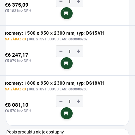
−
+
€6 375,09
€5 183 bez DPH
Do košíka
rozmery: 1500 x 950 x 2300 mm, typ: DS15VH
| 00DS15VH000SD
NA ZÁKAZKU
EAN:
0000000202
−
+
€6 247,17
€5 079 bez DPH
Do košíka
rozmery: 1800 x 950 x 2300 mm, typ: DS18VH
| 00DS18VH000SD
NA ZÁKAZKU
EAN:
0000000203
−
+
€8 081,10
€6 570 bez DPH
Do košíka
Popis produktu nie je dostupný