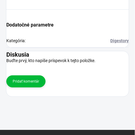
Dodatočné parametre
Kategória
:
Digestory
Diskusia
Buďte prvý, kto napíše príspevok k tejto položke.
Pridať komentár
Z