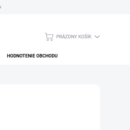
é podmienky
PRÁZDNY KOŠÍK
NÁKUPNÝ
KOŠÍK
HODNOTENIE OBCHODU