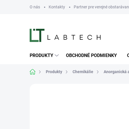
Prejsť
O nás
Kontakty
Partner pre verejné obstarávan
na
obsah
PRODUKTY
OBCHODNÉ PODMIENKY
Domov
Produkty
Chemikálie
Anorganická 
Neohodnotené
Podrobnosti hodn