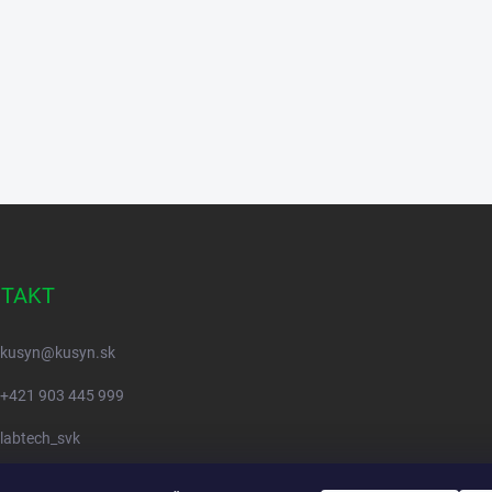
TAKT
kusyn
@
kusyn.sk
+421 903 445 999
labtech_svk