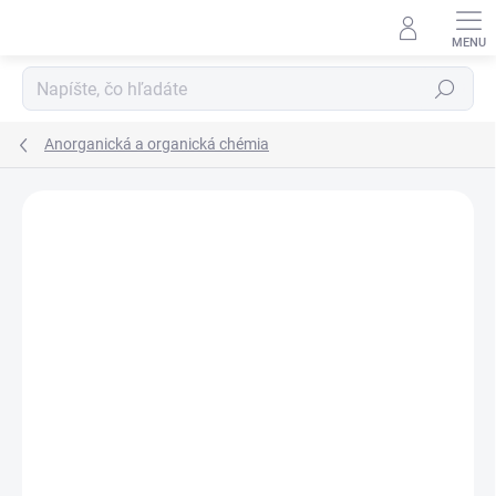
Prejsť
na
obsah
Hľadať
Anorganická a organická chémia
Neohodnotené
Podrobnosti hodnotenia