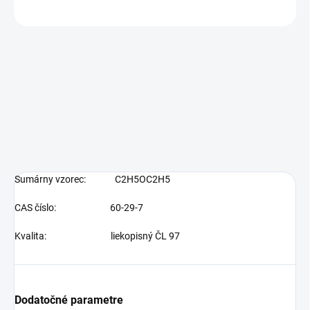
OPÝTAŤ SA
Sumárny vzorec:
C2H5OC2H5
CAS číslo:
60-29-7
Kvalita:
liekopisný ČL 97
Dodatočné parametre