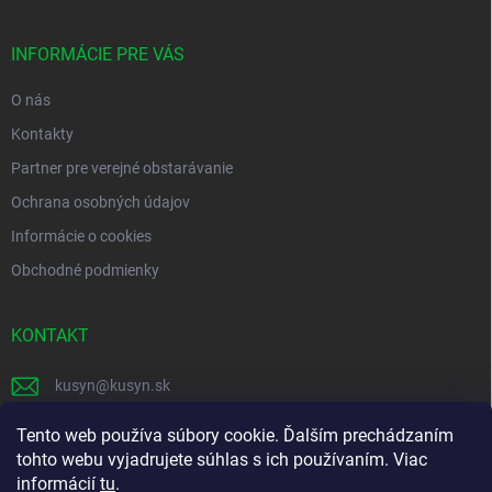
ä
t
i
INFORMÁCIE PRE VÁS
e
O nás
Kontakty
Partner pre verejné obstarávanie
Ochrana osobných údajov
Informácie o cookies
Obchodné podmienky
KONTAKT
kusyn
@
kusyn.sk
+421 903 445 999
Tento web používa súbory cookie. Ďalším prechádzaním
tohto webu vyjadrujete súhlas s ich používaním. Viac
labtech_svk
informácií
tu
.