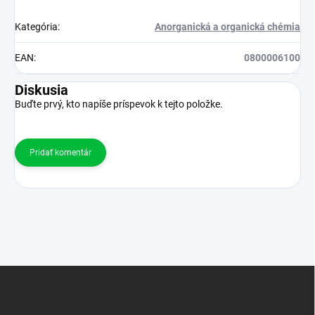
Kategória
:
Anorganická a organická chémia
EAN
:
0800006100
Diskusia
Buďte prvý, kto napíše príspevok k tejto položke.
Pridať komentár
Z
á
p