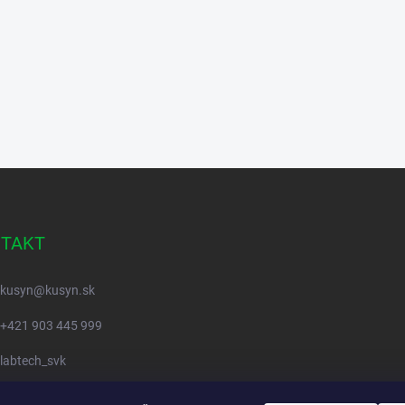
TAKT
kusyn
@
kusyn.sk
+421 903 445 999
labtech_svk