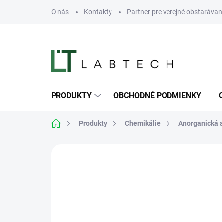
Prejsť
O nás
Kontakty
Partner pre verejné obstarávan
na
obsah
PRODUKTY
OBCHODNÉ PODMIENKY
Domov
Produkty
Chemikálie
Anorganická 
Neohodnotené
Podrobnosti hodn