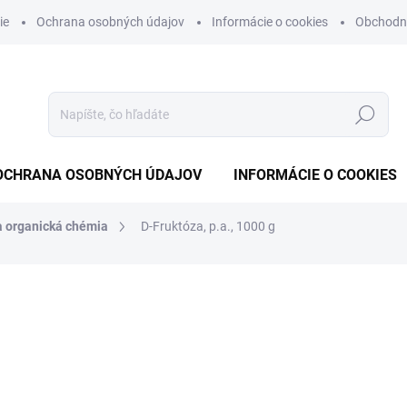
ie
Ochrana osobných údajov
Informácie o cookies
Obchodn
Hľadať
OCHRANA OSOBNÝCH ÚDAJOV
INFORMÁCIE O COOKIES
a organická chémia
D-Fruktóza, p.a., 1000 g
otenia
€9,84
€8 bez DPH
Jednotková
NA OBJEDNÁVKU