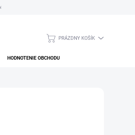
é podmienky
PRÁZDNY KOŠÍK
NÁKUPNÝ
KOŠÍK
HODNOTENIE OBCHODU