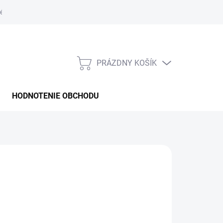
é podmienky
PRÁZDNY KOŠÍK
NÁKUPNÝ
KOŠÍK
HODNOTENIE OBCHODU