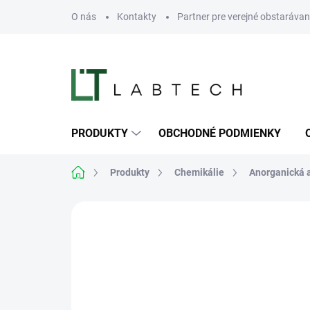
Prejsť
O nás
Kontakty
Partner pre verejné obstarávan
na
obsah
PRODUKTY
OBCHODNÉ PODMIENKY
Domov
Produkty
Chemikálie
Anorganická 
Neohodnotené
Podrobnosti hodn