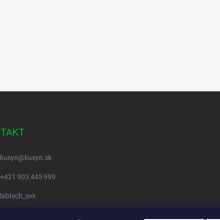
TAKT
kusyn
@
kusyn.sk
+421 903 445 999
labtech_svk