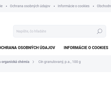
ie
Ochrana osobných údajov
Informácie o cookies
Obchodn
Hľadať
OCHRANA OSOBNÝCH ÚDAJOV
INFORMÁCIE O COOKIES
a organická chémia
Cín granulovaný, p.a., 100 g
otenia
€43,07
€35,02 bez DPH
Jednotková
NA OBJEDNÁVKU