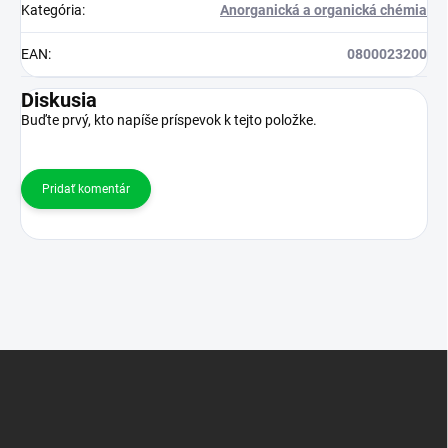
Kategória
:
Anorganická a organická chémia
EAN
:
0800023200
Diskusia
Buďte prvý, kto napíše príspevok k tejto položke.
Pridať komentár
Z
á
p
ä