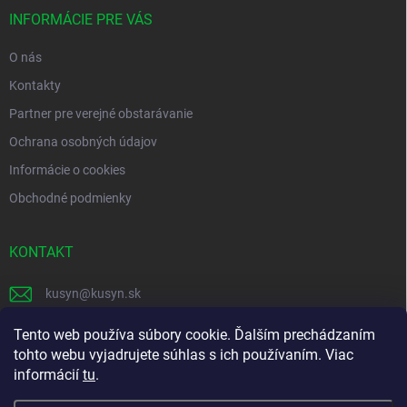
t
i
INFORMÁCIE PRE VÁS
e
O nás
Kontakty
Partner pre verejné obstarávanie
Ochrana osobných údajov
Informácie o cookies
Obchodné podmienky
KONTAKT
kusyn
@
kusyn.sk
+421 903 445 999
Tento web používa súbory cookie. Ďalším prechádzaním
tohto webu vyjadrujete súhlas s ich používaním. Viac
labtech_svk
informácií
tu
.