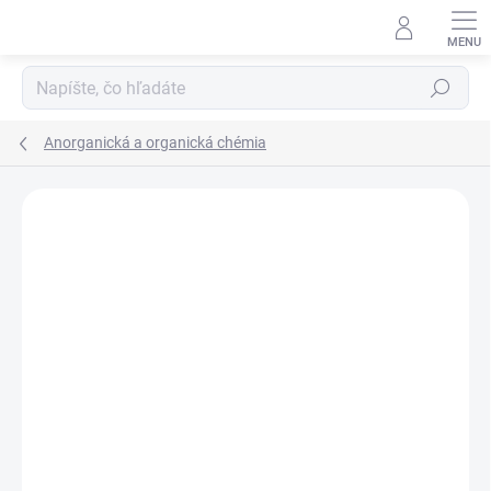
Prejsť
na
obsah
Hľadať
Anorganická a organická chémia
Neohodnotené
Podrobnosti hodnotenia