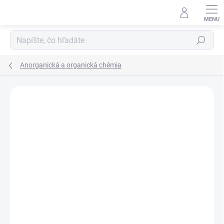
Prejsť
na
obsah
Hľadať
Anorganická a organická chémia
Neohodnotené
Podrobnosti hodnotenia