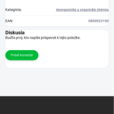
Kategória
:
Anorganická a organická chémia
EAN
:
0800023100
Diskusia
Buďte prvý, kto napíše príspevok k tejto položke.
Pridať komentár
Z
á
p