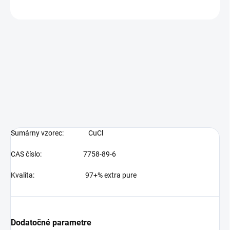
OPÝTAŤ SA
Sumárny vzorec:
CuCl
CAS číslo: 7758-89-6
Kvalita:
97+% extra pure
Dodatočné parametre