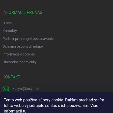
ä
t
i
INFORMÁCIE PRE VÁS
e
O nás
Kontakty
Partner pre verejné obstarávanie
Ochrana osobných údajov
Informácie o cookies
Obchodné podmienky
KONTAKT
kusyn
@
kusyn.sk
+421 903 445 999
Tento web používa súbory cookie. Ďalším prechádzaním
tohto webu vyjadrujete súhlas s ich používaním. Viac
labtech_svk
informácií
tu
.