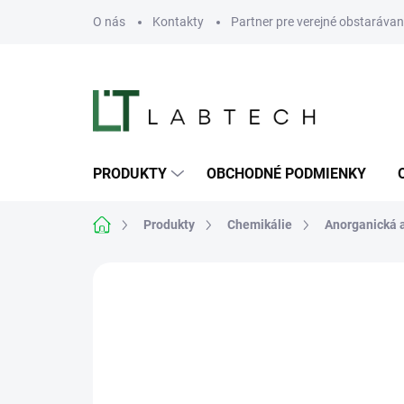
Prejsť
O nás
Kontakty
Partner pre verejné obstarávan
na
obsah
PRODUKTY
OBCHODNÉ PODMIENKY
Domov
Produkty
Chemikálie
Anorganická 
Neohodnotené
Podrobnosti hodn