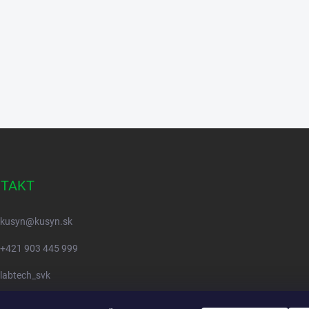
TAKT
kusyn
@
kusyn.sk
+421 903 445 999
labtech_svk