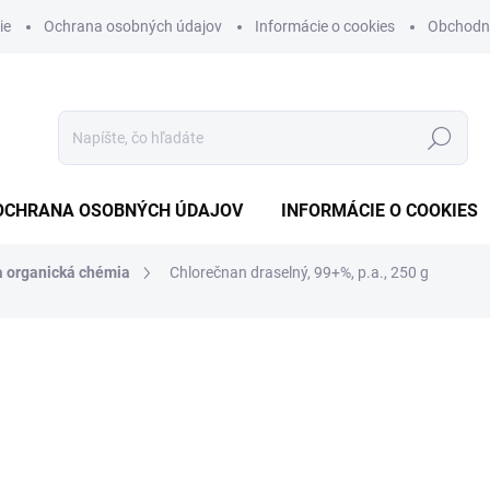
ie
Ochrana osobných údajov
Informácie o cookies
Obchodn
Hľadať
OCHRANA OSOBNÝCH ÚDAJOV
INFORMÁCIE O COOKIES
a organická chémia
Chlorečnan draselný, 99+%, p.a., 250 g
otenia
€40,22
€32,70 bez DPH
Jednotková
NA OBJEDNÁVKU