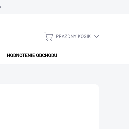
é podmienky
PRÁZDNY KOŠÍK
NÁKUPNÝ
KOŠÍK
HODNOTENIE OBCHODU