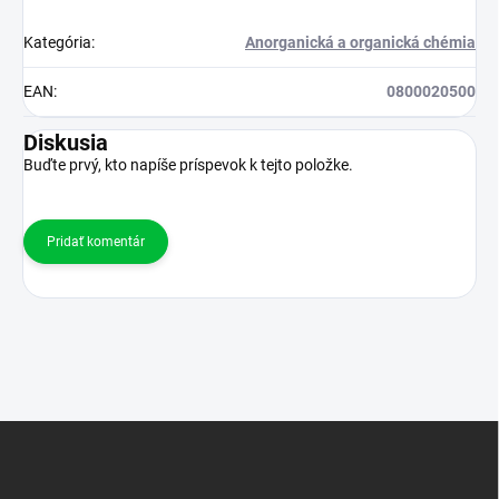
Kategória
:
Anorganická a organická chémia
EAN
:
0800020500
Diskusia
Buďte prvý, kto napíše príspevok k tejto položke.
Pridať komentár
Z
á
p