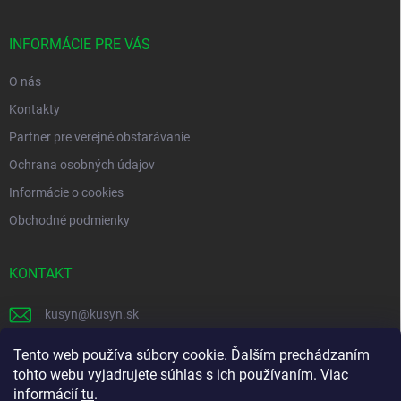
ä
t
i
INFORMÁCIE PRE VÁS
e
O nás
Kontakty
Partner pre verejné obstarávanie
Ochrana osobných údajov
Informácie o cookies
Obchodné podmienky
KONTAKT
kusyn
@
kusyn.sk
+421 903 445 999
Tento web používa súbory cookie. Ďalším prechádzaním
tohto webu vyjadrujete súhlas s ich používaním. Viac
labtech_svk
informácií
tu
.