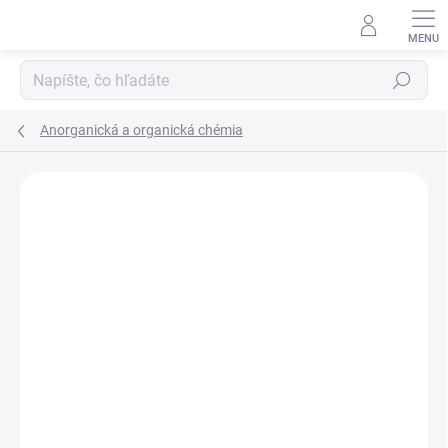
Prejsť
na
obsah
Hľadať
Anorganická a organická chémia
Neohodnotené
Podrobnosti hodnotenia