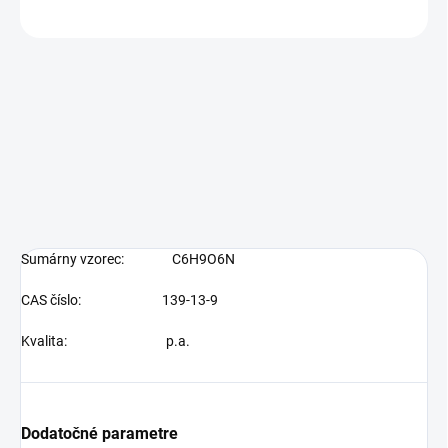
OPÝTAŤ SA
Sumárny vzorec:
C6H9O6N
CAS číslo: 139-13-9
Kvalita:
p.a.
Dodatočné parametre