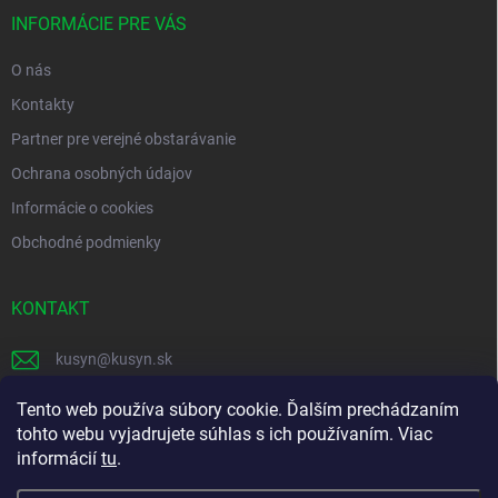
t
i
INFORMÁCIE PRE VÁS
e
O nás
Kontakty
Partner pre verejné obstarávanie
Ochrana osobných údajov
Informácie o cookies
Obchodné podmienky
KONTAKT
kusyn
@
kusyn.sk
+421 903 445 999
Tento web používa súbory cookie. Ďalším prechádzaním
tohto webu vyjadrujete súhlas s ich používaním. Viac
labtech_svk
informácií
tu
.