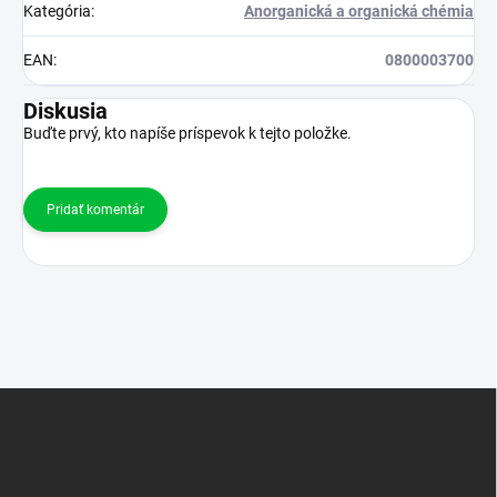
Kategória
:
Anorganická a organická chémia
EAN
:
0800003700
Diskusia
Buďte prvý, kto napíše príspevok k tejto položke.
Pridať komentár
Z
á
p
ä