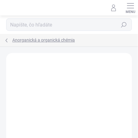
Prejsť
na
obsah
Hľadať
Anorganická a organická chémia
Neohodnotené
Podrobnosti hodnotenia