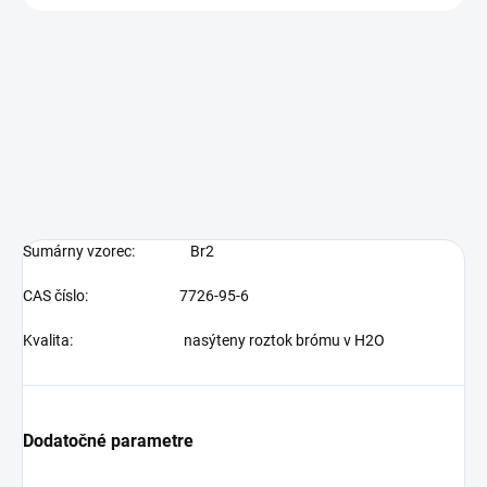
Sumárny vzorec:
Br2
CAS číslo:
7726-95-6
Kvalita:
nasýteny roztok brómu v H2O
Dodatočné parametre