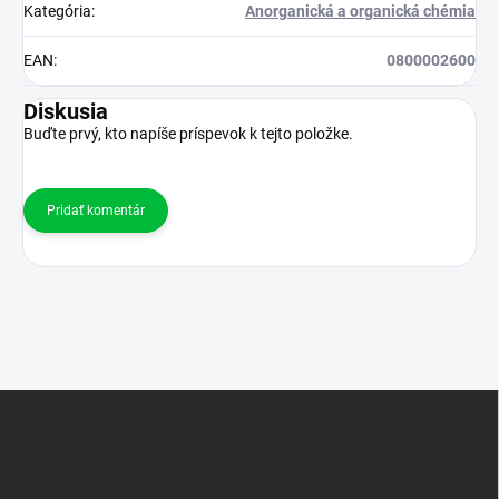
Kategória
:
Anorganická a organická chémia
EAN
:
0800002600
Diskusia
Buďte prvý, kto napíše príspevok k tejto položke.
Pridať komentár
Z
á
p
ä