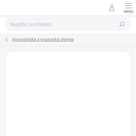
Prejsť
na
obsah
Hľadať
Anorganická a organická chémia
Neohodnotené
Podrobnosti hodnotenia