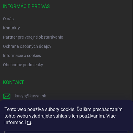
t
i
INFORMÁCIE PRE VÁS
e
O nás
Kontakty
Partner pre verejné obstarávanie
Ochrana osobných údajov
Informácie o cookies
Obchodné podmienky
KONTAKT
kusyn
@
kusyn.sk
+421 903 445 999
Tento web používa súbory cookie. Ďalším prechádzaním
tohto webu vyjadrujete súhlas s ich používaním. Viac
labtech_svk
informácií
tu
.