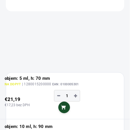
OPÝTAŤ SA
objem: 5 ml, h: 70 mm
| 1280015200000
NA DOPYT
EAN:
0100005301
−
+
€21,19
€17,23 bez DPH
Do košíka
objem: 10 ml, h: 90 mm