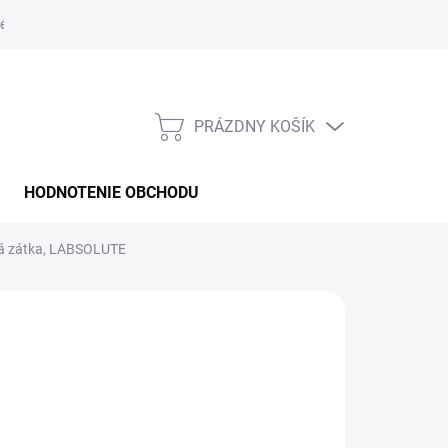
é podmienky
PRÁZDNY KOŠÍK
NÁKUPNÝ
KOŠÍK
HODNOTENIE OBCHODU
ná zátka, LABSOLUTE