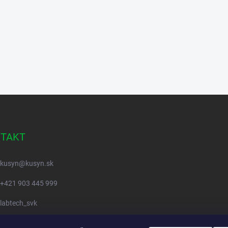
TAKT
kusyn
@
kusyn.sk
+421 903 445 999
labtech_svk