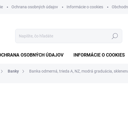
ie
Ochrana osobných údajov
Informácie o cookies
Obchodn
Hľadať
OCHRANA OSOBNÝCH ÚDAJOV
INFORMÁCIE O COOKIES
Banky
Banka odmerná, trieda A, NZ, modrá graduácia, sklene
otenia
od
€6,17
od
€5,02
bez DPH
Jednotková