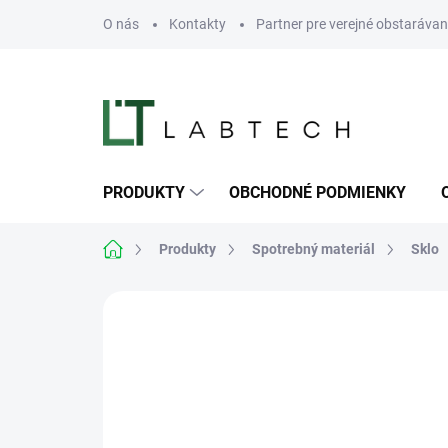
Prejsť
O nás
Kontakty
Partner pre verejné obstarávan
na
obsah
PRODUKTY
OBCHODNÉ PODMIENKY
Domov
Produkty
Spotrebný materiál
Sklo
Neohodnotené
Podrobnosti hodn