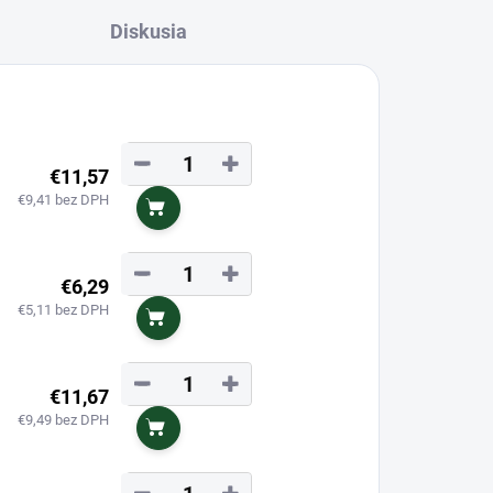
Diskusia
−
+
€11,57
€9,41 bez DPH
Do košíka
−
+
€6,29
€5,11 bez DPH
Do košíka
−
+
€11,67
€9,49 bez DPH
Do košíka