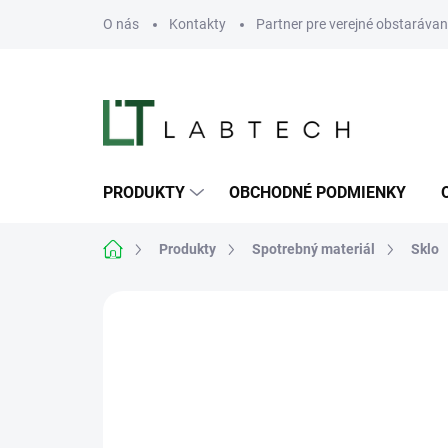
Prejsť
O nás
Kontakty
Partner pre verejné obstarávan
na
obsah
PRODUKTY
OBCHODNÉ PODMIENKY
Domov
Produkty
Spotrebný materiál
Sklo
Neohodnotené
Podrobnosti hodn