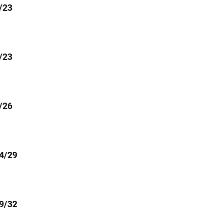
/23
/23
/26
24/29
29/32