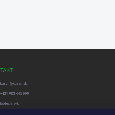
TAKT
kusyn
@
kusyn.sk
+421 903 445 999
labtech_svk