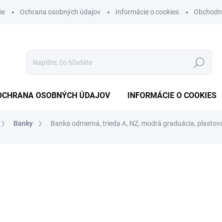
ie
Ochrana osobných údajov
Informácie o cookies
Obchodn
Hľadať
OCHRANA OSOBNÝCH ÚDAJOV
INFORMÁCIE O COOKIES
Banky
Banka odmerná, trieda A, NZ, modrá graduácia, plast
otenia
od
€21,84
od
€17,76
bez DPH
Jednotková