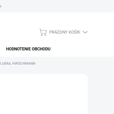
é podmienky
PRÁZDNY KOŠÍK
NÁKUPNÝ
KOŠÍK
HODNOTENIE OBCHODU
ová zátka, HIRSCHMANN