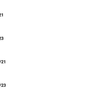
21
23
/21
/23