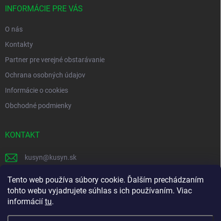
i
INFORMÁCIE PRE VÁS
e
O nás
Kontakty
Partner pre verejné obstarávanie
Ochrana osobných údajov
Informácie o cookies
Obchodné podmienky
KONTAKT
kusyn
@
kusyn.sk
+421 903 445 999
Tento web používa súbory cookie. Ďalším prechádzaním
tohto webu vyjadrujete súhlas s ich používaním. Viac
labtech_svk
informácií
tu
.