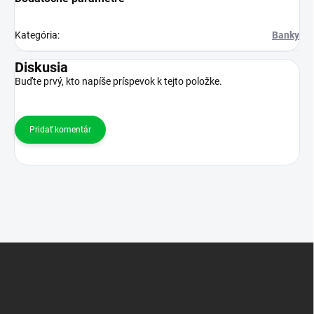
Kategória
:
Banky
Diskusia
Buďte prvý, kto napíše príspevok k tejto položke.
Pridať komentár
Z
á
p
ä
t