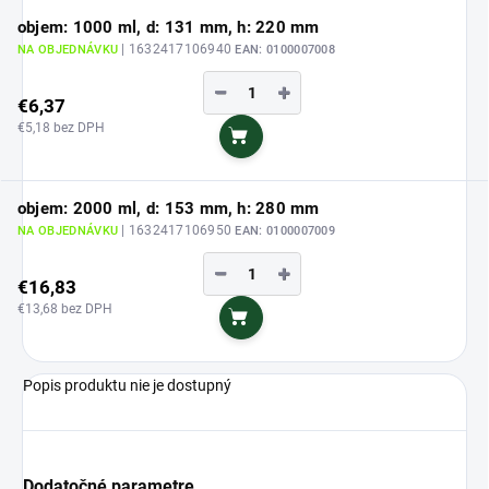
objem: 1000 ml, d: 131 mm, h: 220 mm
| 1632417106940
NA OBJEDNÁVKU
EAN:
0100007008
−
+
€6,37
€5,18 bez DPH
Do košíka
objem: 2000 ml, d: 153 mm, h: 280 mm
| 1632417106950
NA OBJEDNÁVKU
EAN:
0100007009
−
+
€16,83
€13,68 bez DPH
Do košíka
Popis produktu nie je dostupný
Dodatočné parametre