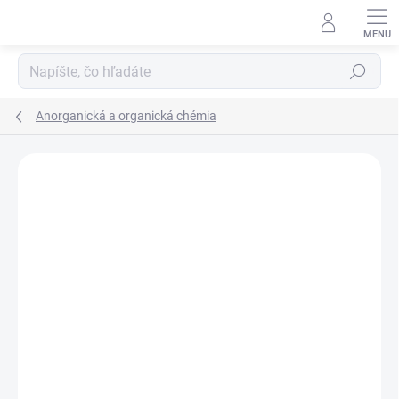
Prejsť
na
obsah
Hľadať
Anorganická a organická chémia
Neohodnotené
Podrobnosti hodnotenia