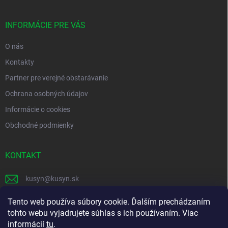
ä
t
i
INFORMÁCIE PRE VÁS
e
O nás
Kontakty
Partner pre verejné obstarávanie
Ochrana osobných údajov
Informácie o cookies
Obchodné podmienky
KONTAKT
kusyn
@
kusyn.sk
+421 903 445 999
Tento web používa súbory cookie. Ďalším prechádzaním
tohto webu vyjadrujete súhlas s ich používaním. Viac
labtech_svk
informácií
tu
.