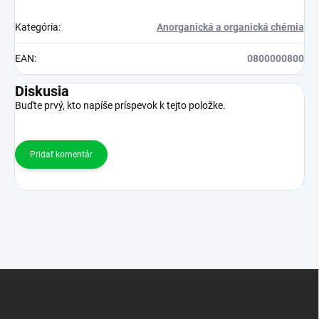
Kategória
:
Anorganická a organická chémia
EAN
:
0800000800
Diskusia
Buďte prvý, kto napíše príspevok k tejto položke.
Pridať komentár
Z
á
p