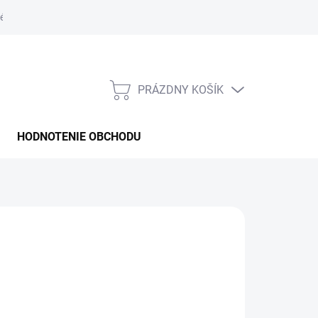
é podmienky
PRÁZDNY KOŠÍK
NÁKUPNÝ
KOŠÍK
HODNOTENIE OBCHODU