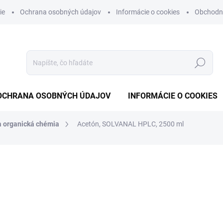
ie
Ochrana osobných údajov
Informácie o cookies
Obchodn
Hľadať
OCHRANA OSOBNÝCH ÚDAJOV
INFORMÁCIE O COOKIES
a organická chémia
Acetón, SOLVANAL HPLC, 2500 ml
otenia
€24,60
€20 bez DPH
Jednotková
NA OBJEDNÁVKU