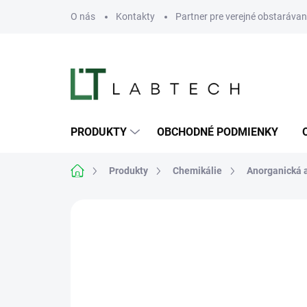
Prejsť
O nás
Kontakty
Partner pre verejné obstarávan
na
obsah
PRODUKTY
OBCHODNÉ PODMIENKY
Domov
Produkty
Chemikálie
Anorganická 
Neohodnotené
Podrobnosti hodn