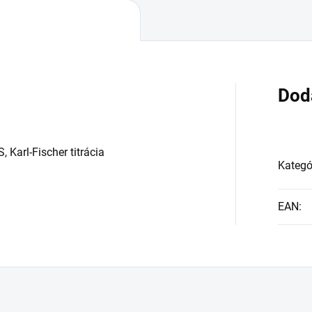
Dod
, Karl-Fischer titrácia
Kategó
EAN
: