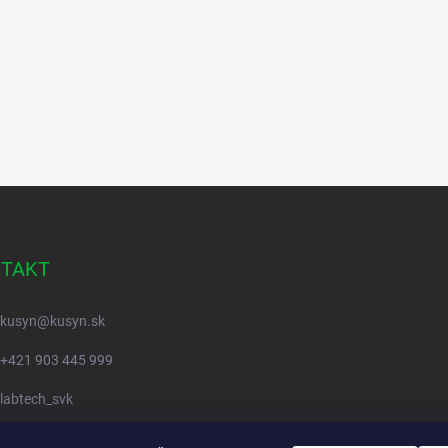
TAKT
kusyn
@
kusyn.sk
+421 903 445 999
labtech_svk