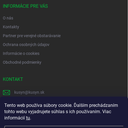
t
i
INFORMÁCIE PRE VÁS
e
O nás
Kontakty
Partner pre verejné obstarávanie
Ochrana osobných údajov
Informácie o cookies
Obchodné podmienky
KONTAKT
kusyn
@
kusyn.sk
+421 903 445 999
Tento web používa súbory cookie. Ďalším prechádzaním
tohto webu vyjadrujete súhlas s ich používaním. Viac
labtech_svk
informácií
tu
.