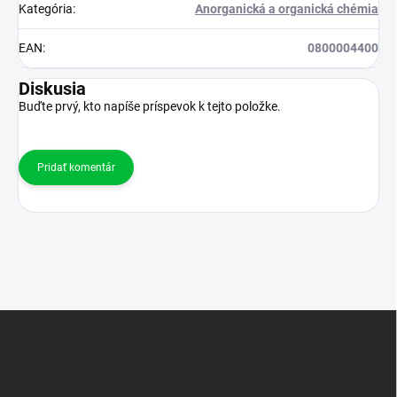
Kategória
:
Anorganická a organická chémia
EAN
:
0800004400
Diskusia
Buďte prvý, kto napíše príspevok k tejto položke.
Pridať komentár
Z
á
p
ä