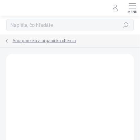
Prejsť
na
obsah
Hľadať
Anorganická a organická chémia
Neohodnotené
Podrobnosti hodnotenia